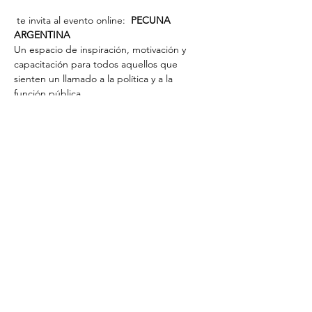
 te invita al evento online:  
PEC
UNA 
ARGENTINA
Un espacio de inspiración, motivación y 
capacitación para todos aquellos que 
sienten un llamado a la política y a la 
función pública.
Con la participación de mujeres y hombres 
que ya están desarrollando tareas en el 
campo de la política con 
 (Gerente General 
Warner Media Latinoamérica) como 
moderador del panel! 
Felipe De Stefani
•	
 Ex Diputada Nacional por Valores 
para mi país.
Cynthia Hotton.
•	
 Politólogo. Ex Funcionario.
Gastón 
Bruno.
•	
 Diputado Provincial por Partido 
Justicialista
Gustavo Majstruk.
MÁS INFO